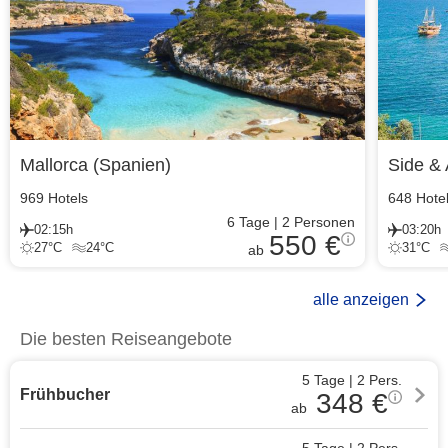
Mallorca
(
Spanien
)
Side & 
969
Hotels
648
Hote
6
Tage
|
2
Personen
02:15h
03:20h
550 €
27
°C
24
°C
31
°C
ab
alle anzeigen
Die besten Reiseangebote
5 Tage
|
2
Pers.
Frühbucher
348
€
ab